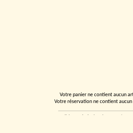
Votre panier ne contient aucun art
Votre réservation ne contient aucun 
Conditions générales de vente
|
Ven
rencontrer
|
Contact
© 2026, Tchou
Modélismes