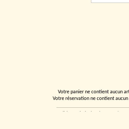
Votre panier ne contient aucun art
Votre réservation ne contient aucun 
Conditions générales de vente
|
Ven
rencontrer
|
Contact
© 2026, Tchou
Modélismes