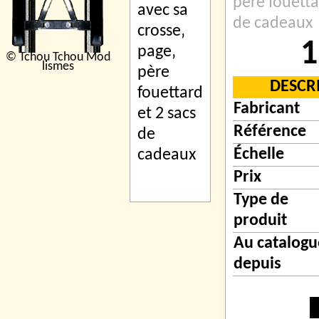
père fouetta
de cadeaux
1
© Tchou Tchou Mod
lismes
DESCR
Fabricant
Référence
Échelle
Prix
Type de
produit
Au catalogu
depuis