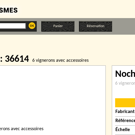
Panier
Réservation
 : 36614
6 vignerons avec accessoires
Noc
6 vignero
Fabricant
Référenc
Échelle