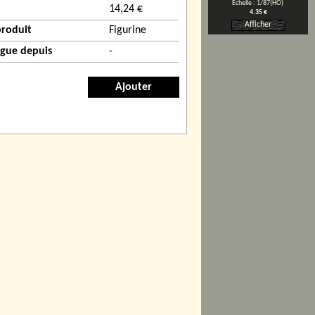
Echelle : 1/87(HO)
14,24 €
4.35 €
Afficher
produit
Figurine
ogue depuis
-
Ajouter