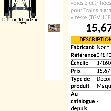
voies électrifiées
pour Trains à gr
vitesse (TGV‚ ICE
© Tchou Tchou Mod
lismes
15,6
DESCRIPTIO
Fabricant
Noch
Référence
3484
Échelle
1/160
Prix
15,67
Type de
Decor
produit
Maqu
Au
catalogue
-
depuis