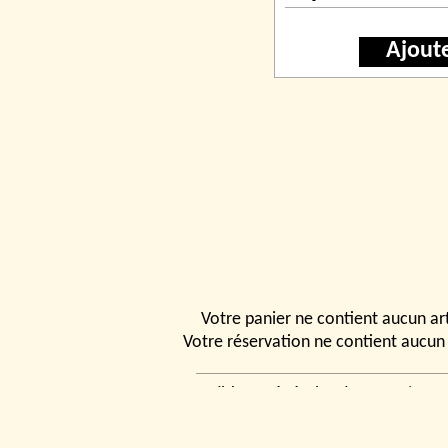
Ajout
Votre panier ne contient aucun art
Votre réservation ne contient aucun 
Conditions générales de vente
|
Ven
rencontrer
|
Contact
© 2026, Tchou
Modélismes