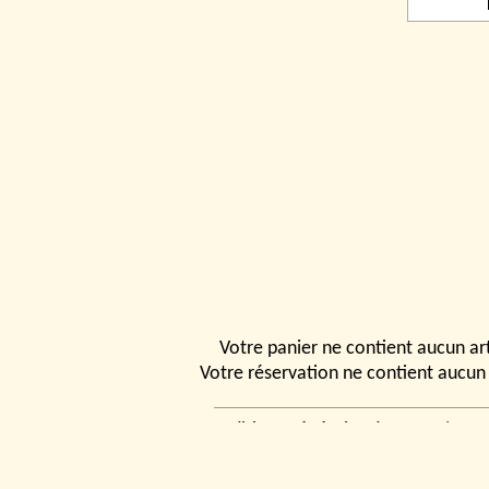
Votre panier ne contient aucun art
Votre réservation ne contient aucun 
Conditions générales de vente
|
Ven
rencontrer
|
Contact
© 2026, Tchou
Modélismes