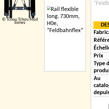
”Feldb
© Tchou Tchou Mod
lismes
DE
Fabric
Référ
Échell
Prix
Type 
produ
Au
catal
depui