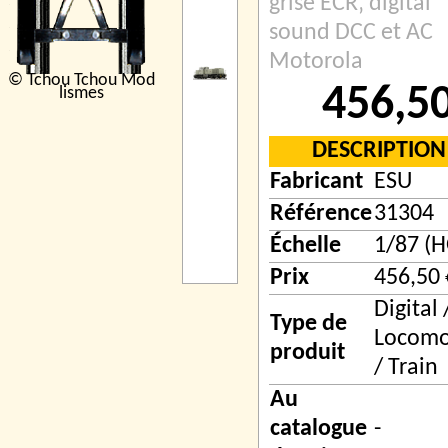
grise ECR‚ digital
sound DCC et AC
Motorola
© Tchou Tchou Mod
456,50
lismes
DESCRIPTION
Fabricant
ESU
Référence
31304
Échelle
1/87 (H
Prix
456,50 
Digital 
Type de
Locomo
produit
/ Train
Au
catalogue
-