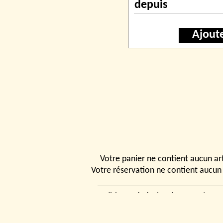
depuis
Ajout
Votre panier ne contient aucun art
Votre réservation ne contient aucun 
Conditions générales de vente
|
Ven
rencontrer
|
Contact
© 2026, Tchou
Modélismes