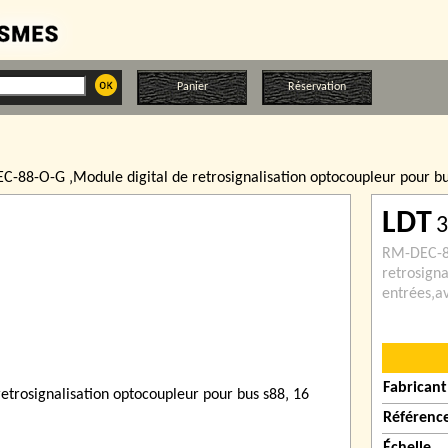
Panier
Réservation
-88-O-G ‚Module digital de retrosignalisation optocoupleur pour bus
LDT
3
RM-DEC-88
retrosigna
entrées‚av
Fabricant
Référenc