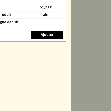
-
51,90 €
produit
Train
ogue depuis
-
Ajouter