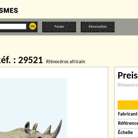
Panier
Réservation
éf. : 29521
Rhinocéros africain
Prei
Rhinocéro
Fabricant
Référenc
Échelle