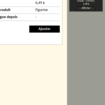
Echelle : 1/87(HO)
6,49 €
5.39 €
Afficher
produit
Figurine
ogue depuis
-
Ajouter