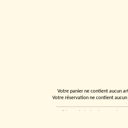
Votre panier ne contient aucun art
Votre réservation ne contient aucun 
Conditions générales de vente
|
Ven
rencontrer
|
Contact
© 2026, Tchou
Modélismes