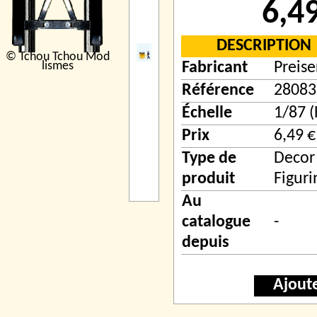
6,4
DESCRIPTION
© Tchou Tchou Mod
lismes
Fabricant
Preise
Référence
28083
Échelle
1/87 
Prix
6,49 €
Type de
Decor
produit
Figuri
Au
catalogue
-
depuis
Ajout