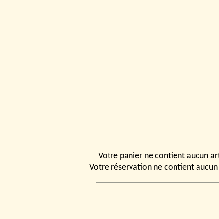
Votre panier ne contient aucun art
Votre réservation ne contient aucun 
Conditions générales de vente
|
Ven
rencontrer
|
Contact
© 2026, Tchou
Modélismes