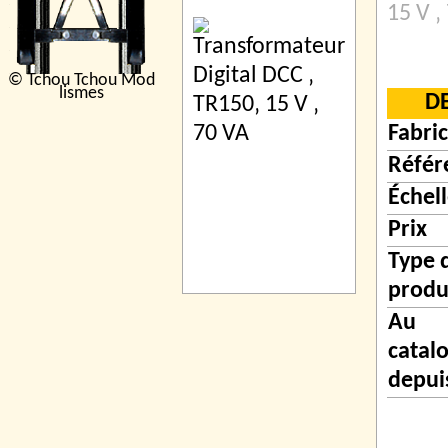
15 V ‚
© Tchou Tchou Mod
lismes
D
Fabri
Référ
Échel
Prix
Type 
produ
Au
catal
depui