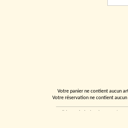
Votre panier ne contient aucun art
Votre réservation ne contient aucun 
Conditions générales de vente
|
Ven
rencontrer
|
Contact
© 2026, Tchou
Modélismes