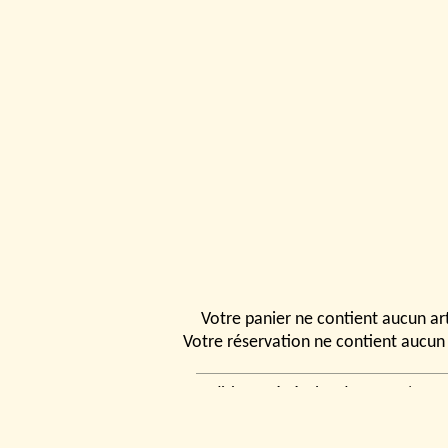
Votre panier ne contient aucun art
Votre réservation ne contient aucun 
Conditions générales de vente
|
Ven
rencontrer
|
Contact
© 2026, Tchou
Modélismes