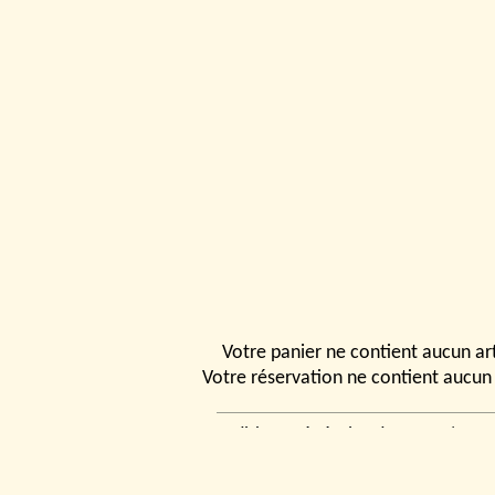
Votre panier ne contient aucun art
Votre réservation ne contient aucun 
Conditions générales de vente
|
Ven
rencontrer
|
Contact
© 2026, Tchou
Modélismes