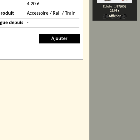
4,20 €
Echelle : 1/87(HO)
22.95 €
produit
Accessoire / Rail / Train
Afficher
ogue depuis
-
Ajouter