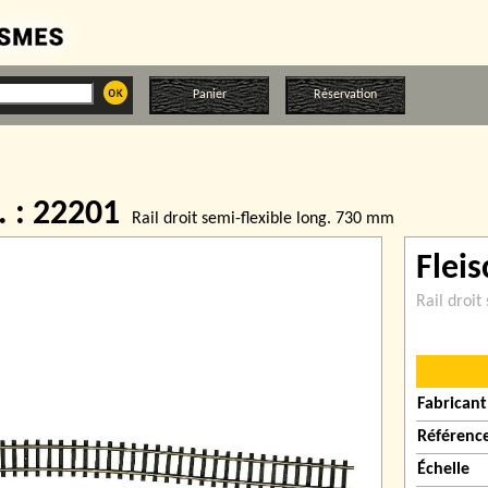
Panier
Réservation
. : 22201
Rail droit semi-flexible long. 730 mm
Flei
Rail droit
Fabricant
Référenc
Échelle