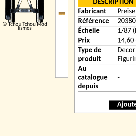
DESCRIPTION
Fabricant
Preise
Référence
20380
© Tchou Tchou Mod
lismes
Échelle
1/87 
Prix
14,60 
Type de
Decor
produit
Figuri
Au
catalogue
-
depuis
Ajout