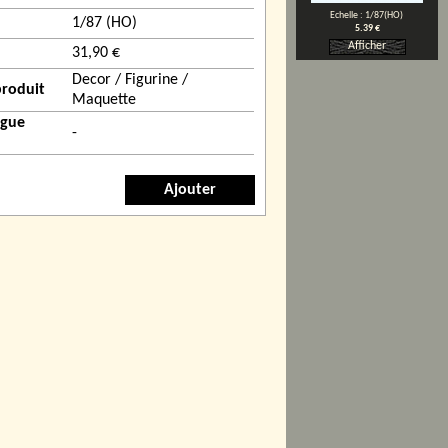
Echelle : 1/87(HO)
1/87 (HO)
5.39 €
Afficher
31,90 €
Decor / Figurine /
produit
Maquette
ogue
-
Ajouter