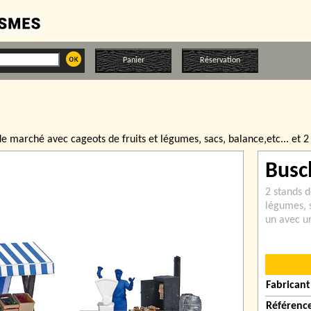
Panier
Réservation
de marché avec cageots de fruits et légumes‚ sacs‚ balance‚etc... et 
Busc
2 stands 
légumes‚ s
un avec u
Fabricant
Référenc