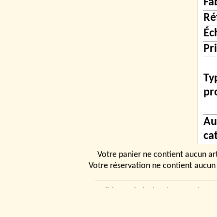
Fa
Ré
Éc
Pr
Ty
pr
Au
ca
de
Votre panier ne contient aucun art
Votre réservation ne contient aucun 
Conditions générales de vente
|
Ven
rencontrer
|
Contact
© 2026, Tchou
Modélismes