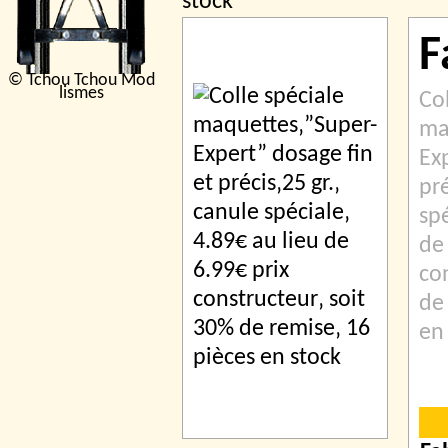
stock
F
© Tchou Tchou Mod
lismes
Col
ma
Ex
pré
spé
de
co
de
en