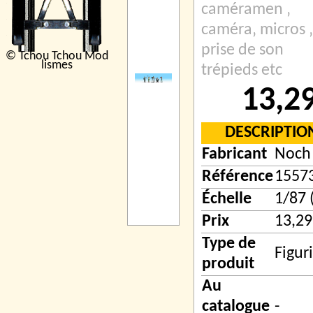
caméramen ‚
caméra‚ micros ‚
prise de son
© Tchou Tchou Mod
lismes
trépieds etc
13,2
DESCRIPTIO
Fabricant
Noch
Référence
1557
Échelle
1/87 
Prix
13,29
Type de
Figur
produit
Au
catalogue
-