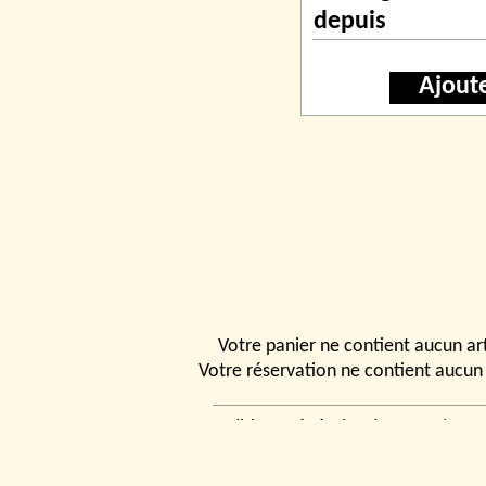
depuis
Ajout
Votre panier ne contient aucun art
Votre réservation ne contient aucun 
Conditions générales de vente
|
Ven
rencontrer
|
Contact
© 2026, Tchou
Modélismes