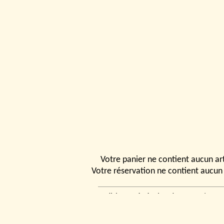
Votre panier ne contient aucun art
Votre réservation ne contient aucun 
Conditions générales de vente
|
Ven
rencontrer
|
Contact
© 2026, Tchou
Modélismes