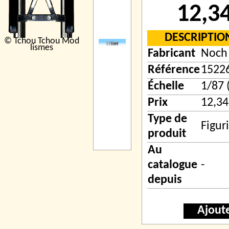
12,3
DESCRIPTIO
© Tchou Tchou Mod
lismes
Fabricant
Noch
Référence
1522
Échelle
1/87 
Prix
12,34
Type de
Figur
produit
Au
catalogue
-
depuis
Ajout