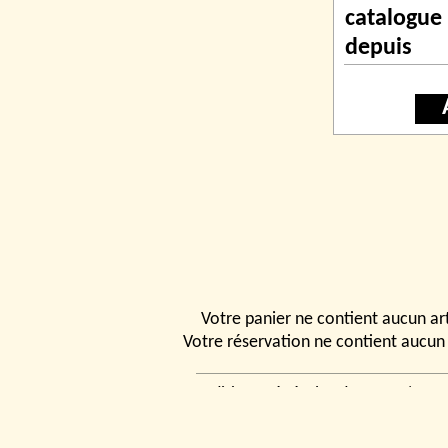
catalogue
depuis
Votre panier ne contient aucun art
Votre réservation ne contient aucun 
Conditions générales de vente
|
Ven
rencontrer
|
Contact
© 2026, Tchou
Modélismes