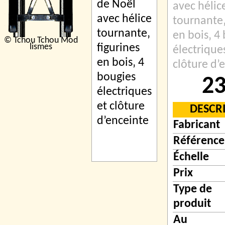
avec hélic
tournante‚
en bois‚ 4
© Tchou Tchou Mod
lismes
électrique
clôture d’
23
DESCR
Fabricant
Référence
Échelle
Prix
Type de
produit
Au