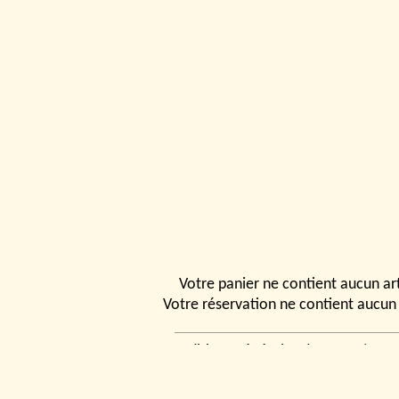
Votre panier ne contient aucun art
Votre réservation ne contient aucun 
Conditions générales de vente
|
Ven
rencontrer
|
Contact
© 2026, Tchou
Modélismes