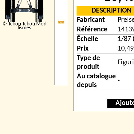
DESCRIPTION
Fabricant
Preis
© Tchou Tchou Mod
lismes
Référence
1413
Échelle
1/87 
Prix
10,49
Type de
Figur
produit
Au catalogue
-
depuis
Ajout