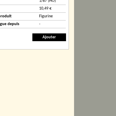
1/87 (HO)
10,49 €
produit
Figurine
ogue depuis
-
Ajouter