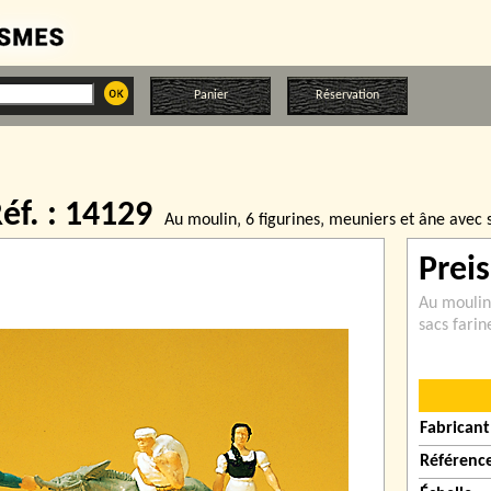
Panier
Réservation
éf. : 14129
Au moulin‚ 6 figurines‚ meuniers et âne avec 
Prei
Au moulin
sacs fari
Fabricant
Référenc