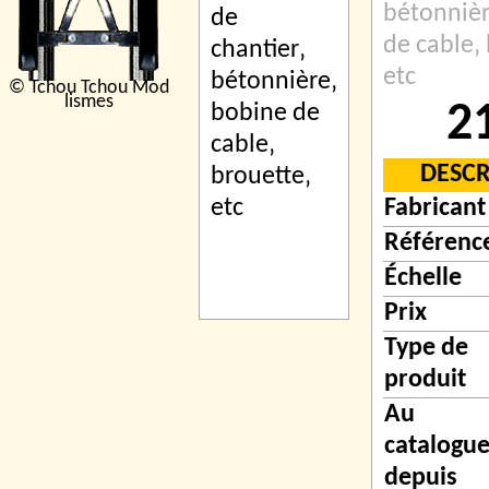
bétonnièr
de cable‚
etc
© Tchou Tchou Mod
lismes
2
DESCR
Fabricant
Référenc
Échelle
Prix
Type de
produit
Au
catalogu
depuis