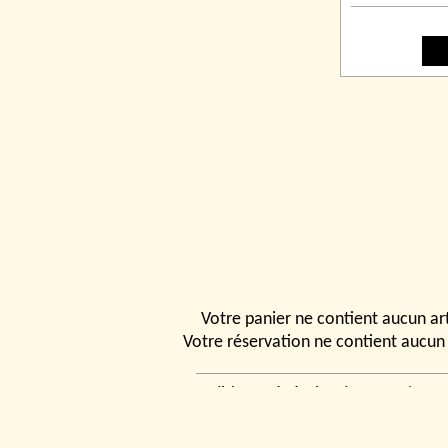
Votre panier ne contient aucun art
Votre réservation ne contient aucun 
Conditions générales de vente
|
Ven
rencontrer
|
Contact
© 2026, Tchou
Modélismes