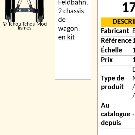
17
DESCRI
© Tchou Tchou Mod
lismes
Fabricant
Référence
Échelle
Prix
Type de
produit
Au
catalogue
-
depuis