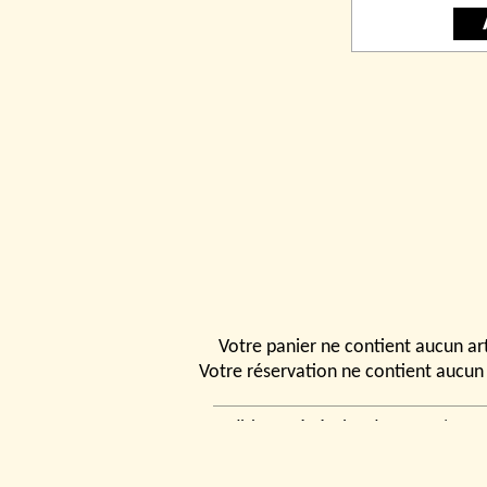
Votre panier ne contient aucun art
Votre réservation ne contient aucun 
Conditions générales de vente
|
Ven
rencontrer
|
Contact
© 2026, Tchou
Modélismes