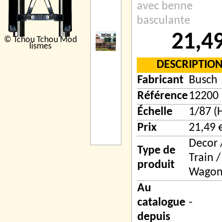
avec benne
basculante
21,4
© Tchou Tchou Mod
lismes
DESCRIPTIO
Fabricant
Busch
Référence
12200
Échelle
1/87 (
Prix
21,49 
Decor 
Type de
Train /
produit
Wago
Au
catalogue
-
depuis