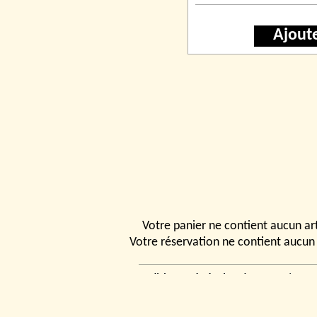
Ajout
Votre panier ne contient aucun art
Votre réservation ne contient aucun 
Conditions générales de vente
|
Ven
rencontrer
|
Contact
© 2026, Tchou
Modélismes