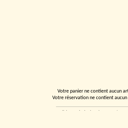
Votre panier ne contient aucun art
Votre réservation ne contient aucun 
Conditions générales de vente
|
Ven
rencontrer
|
Contact
© 2026, Tchou
Modélismes