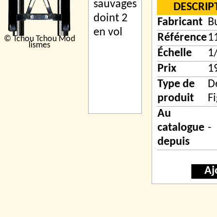
DESCRIP
Fabricant
B
Référence
1
© Tchou Tchou Mod
lismes
Échelle
1
Prix
1
Type de
D
produit
F
Au
catalogue
-
depuis
Aj