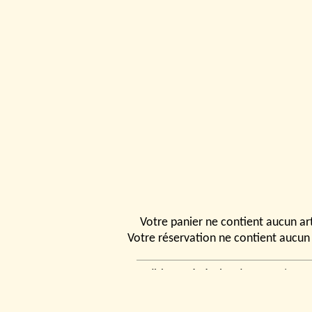
Votre panier ne contient aucun art
Votre réservation ne contient aucun 
Conditions générales de vente
|
Ven
rencontrer
|
Contact
© 2026, Tchou
Modélismes