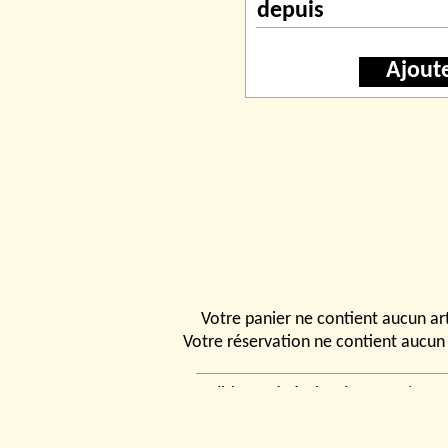
depuis
Ajout
Votre panier ne contient aucun art
Votre réservation ne contient aucun 
Conditions générales de vente
|
Ven
rencontrer
|
Contact
© 2026, Tchou
Modélismes