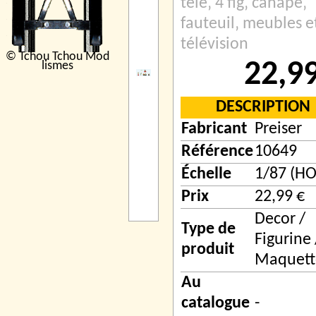
télé‚ 4 fig‚ canapé‚
fauteuil‚ meubles e
télévision
© Tchou Tchou Mod
22,9
lismes
DESCRIPTION
Fabricant
Preiser
Référence
10649
Échelle
1/87 (HO
Prix
22,99 €
Decor /
Type de
Figurine 
produit
Maquett
Au
catalogue
-