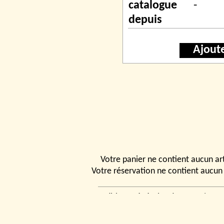
catalogue
-
depuis
Ajout
Votre panier ne contient aucun art
Votre réservation ne contient aucun 
Conditions générales de vente
|
Ven
rencontrer
|
Contact
© 2026, Tchou
Modélismes