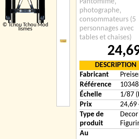
Pantomime‚
photographe‚
consommateurs (5
© Tchou Tchou Mod
personnages avec
lismes
tables et chaises)
24,6
DESCRIPTION
Fabricant
Preise
Référence
10348
Échelle
1/87 
Prix
24,69 
Type de
Decor
produit
Figuri
Au