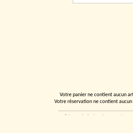
Votre panier ne contient aucun art
Votre réservation ne contient aucun 
Conditions générales de vente
|
Ven
rencontrer
|
Contact
© 2026, Tchou
Modélismes