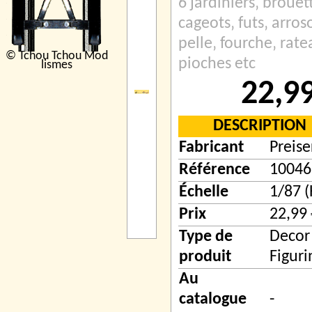
6 jardiniers‚ brouet
cageots‚ futs‚ arroso
pelle‚ fourche‚ rate
© Tchou Tchou Mod
pioches etc
lismes
22,9
DESCRIPTION
Fabricant
Preise
Référence
10046
Échelle
1/87 
Prix
22,99 
Type de
Decor
produit
Figuri
Au
catalogue
-