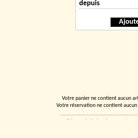
depuis
Ajout
Votre panier ne contient aucun art
Votre réservation ne contient aucun 
Conditions générales de vente
|
Ven
rencontrer
|
Contact
© 2026, Tchou
Modélismes