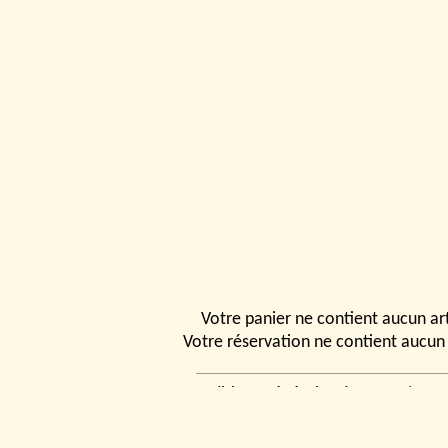
Votre panier ne contient aucun art
Votre réservation ne contient aucun 
Conditions générales de vente
|
Ven
rencontrer
|
Contact
© 2026, Tchou
Modélismes