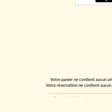
Votre panier ne contient aucun art
Votre réservation ne contient aucun 
Conditions générales de vente
|
Ven
rencontrer
|
Contact
© 2026, Tchou
Modélismes