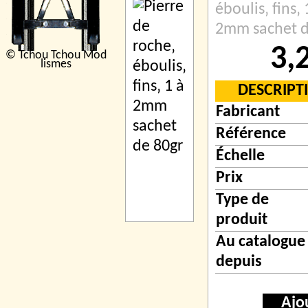
éboulis‚ fins‚ 
2mm sachet d
3,
© Tchou Tchou Mod
lismes
DESCRIPT
Fabricant
Référence
Échelle
Prix
Type de
produit
Au catalogue
depuis
Ajo