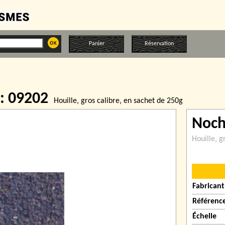
Panier
Réservation
 : 09202
Houille‚ gros calibre‚ en sachet de 250g
Noc
Houille‚ g
Fabricant
Référenc
Échelle