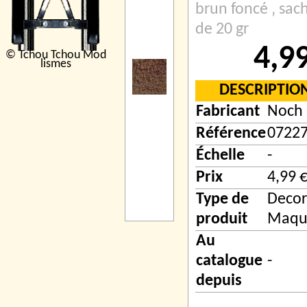
brun foncé ‚ sac
de 20 gr
4,9
© Tchou Tchou Mod
lismes
DESCRIPTIO
Fabricant
Noch
Référence
0722
Échelle
-
Prix
4,99 
Type de
Decor
produit
Maqu
Au
catalogue
-
depuis