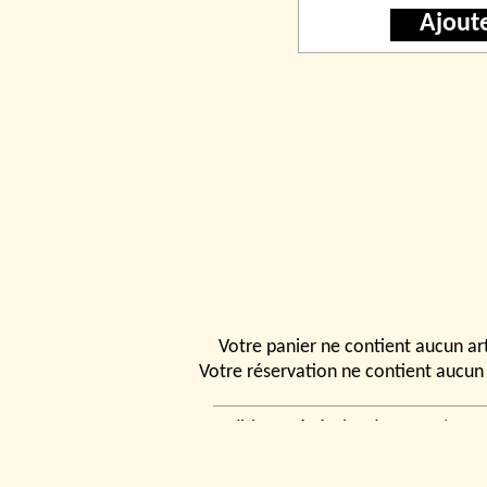
Ajout
Votre panier ne contient aucun art
Votre réservation ne contient aucun 
Conditions générales de vente
|
Ven
rencontrer
|
Contact
© 2026, Tchou
Modélismes