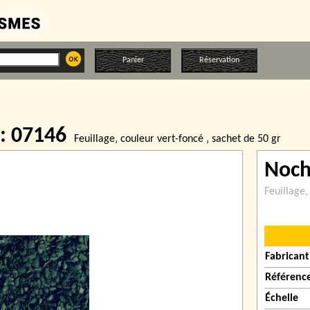
Panier
Réservation
 : 07146
Feuillage‚ couleur vert-foncé ‚ sachet de 50 gr
Noc
Feuillage‚
Fabricant
Référenc
Échelle