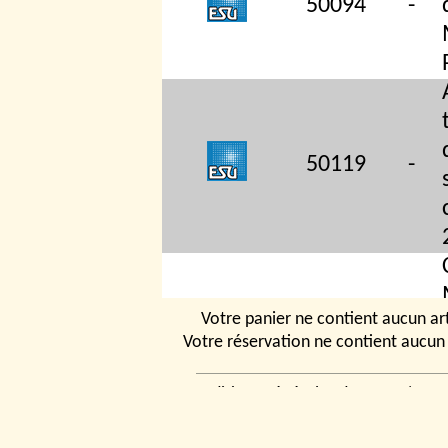
50094
-
50119
-
Votre panier ne contient aucun art
Votre réservation ne contient aucun 
Conditions générales de vente
50210
|
-
Ven
rencontrer
|
Contact
© 2026, Tchou
Modélismes