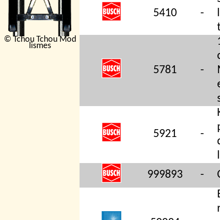
5410
-
© Tchou Tchou Mod
lismes
5781
-
5921
-
999893
-