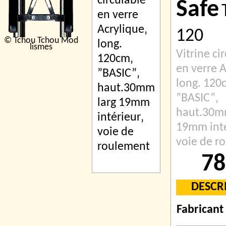
Safe
120
© Tchou Tchou Mod
lismes
Vitrine ci
en verre A
long. 120
”BASIC”‚
haut.30m
19mm inté
voie de r
78
DESCR
Fabricant