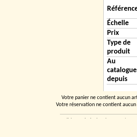
Référenc
Échelle
Prix
Type de
produit
Au
catalogue
depuis
Votre panier ne contient aucun art
Votre réservation ne contient aucun 
Conditions générales de vente
|
Ven
rencontrer
|
Contact
© 2026, Tchou
Modélismes