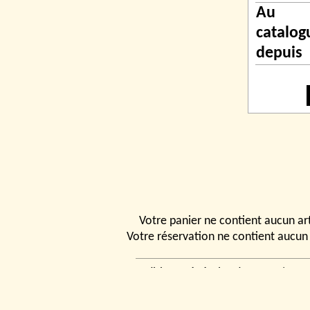
Au
catalog
depuis
Votre panier ne contient aucun art
Votre réservation ne contient aucun 
Conditions générales de vente
|
Ven
rencontrer
|
Contact
© 2026, Tchou
Modélismes