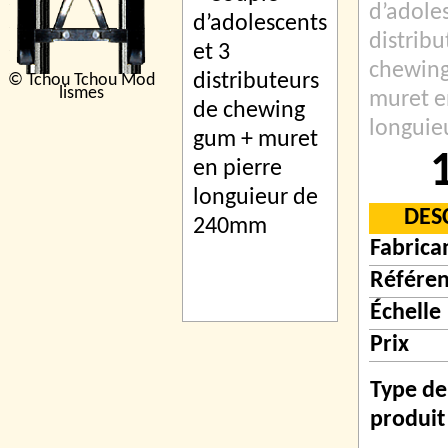
d’adoles
distribu
chewin
© Tchou Tchou Mod
lismes
muret e
longui
DES
Fabrica
Référe
Échelle
Prix
Type de
produit