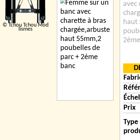
avec 
charg
haut
© Tchou Tchou Mod
lismes
poube
2éme
D
Fabri
Réfé
Échel
Prix
Type
prod