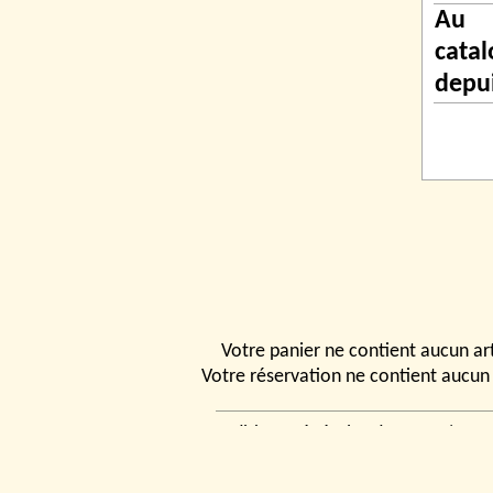
Au
cata
depu
Votre panier ne contient aucun art
Votre réservation ne contient aucun 
Conditions générales de vente
|
Ven
rencontrer
|
Contact
© 2026, Tchou
Modélismes