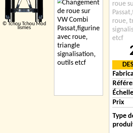
roue s
Passat‚
roue‚ t
© Tchou Tchou Mod
lismes
signali
etcf
DE
Fabric
Référe
Échell
Prix
Type d
produi