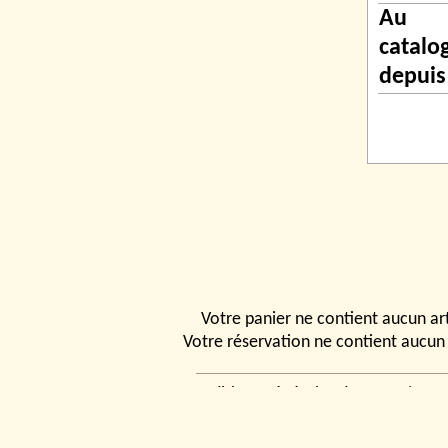
Au
catalo
depuis
Votre panier ne contient aucun art
Votre réservation ne contient aucun 
Conditions générales de vente
|
Ven
rencontrer
|
Contact
© 2026, Tchou
Modélismes