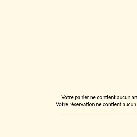
Votre panier ne contient aucun art
Votre réservation ne contient aucun 
Conditions générales de vente
|
Ven
rencontrer
|
Contact
© 2026, Tchou
Modélismes