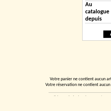
Au
catalogue
depuis
Votre panier ne contient aucun art
Votre réservation ne contient aucun 
Conditions générales de vente
|
Ven
rencontrer
|
Contact
© 2026, Tchou
Modélismes