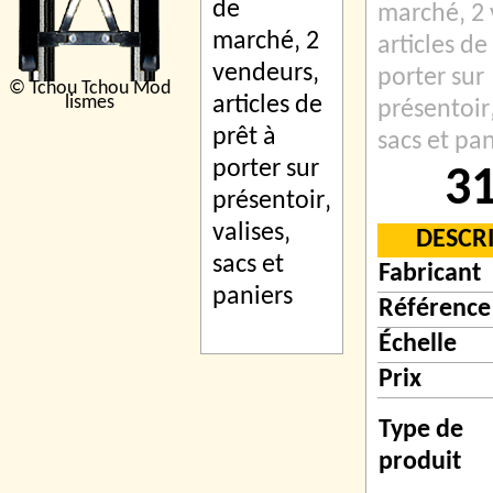
marché‚ 2 
articles de
porter sur
© Tchou Tchou Mod
lismes
présentoir‚
sacs et pan
31
DESCR
Fabricant
Référence
Échelle
Prix
Type de
produit