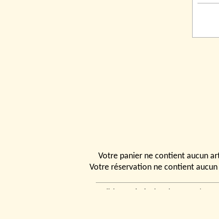
Votre panier ne contient aucun art
Votre réservation ne contient aucun 
Conditions générales de vente
|
Ven
rencontrer
|
Contact
© 2026, Tchou
Modélismes