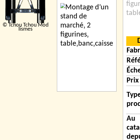
figu
tabl
© Tchou Tchou Mod
lismes
Fabr
Réf
Éche
Prix
Typ
prod
Au
cat
dep