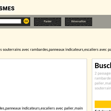
Panier
Réservation
s souterrains avec rambardes‚panneaux indicateurs‚escaliers avec p
Busc
2 passage
rambardes
palier‚ma
souterrai