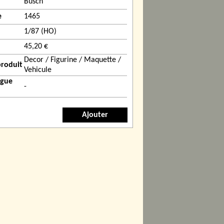
Busch
e
1465
1/87 (HO)
45,20 €
Decor / Figurine / Maquette /
produit
Vehicule
ogue
-
Ajouter